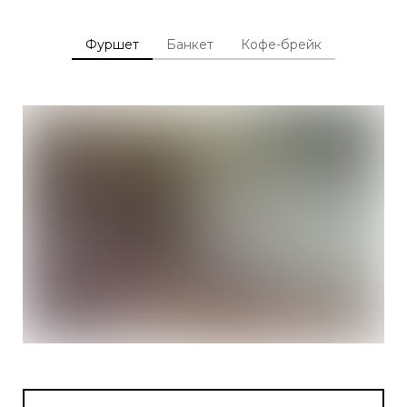
Фуршет
Банкет
Кофе-брейк