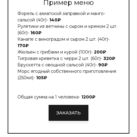
Пример меню
Форель с азиатской заправкой и манго-
сальсой (40г)-
140₽
Рулетики из ветчины с сыром и кремом 2 шт.
(60г)-
160₽
Канапе с виноградом и сыром 2 шт. (40г)-
170₽
Жюльен с грибами и курой (100г)-
200₽
Тигровая креветка с черри 2 шт. (60г)-
320₽
Брускетта с овощной сальсой (40г)-
90₽
Морс ягодный собственного приготовления
(250мл)-
105₽
Общая сумма на 1 человека-
1200₽
ЗАКАЗАТЬ